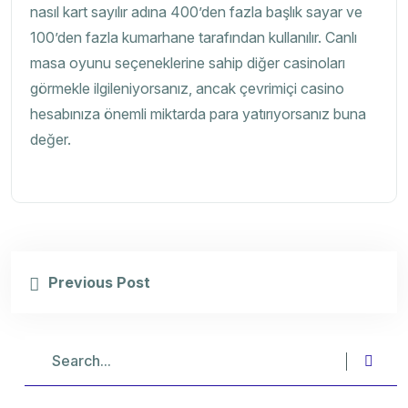
nasıl kart sayılır adına 400’den fazla başlık sayar ve
100’den fazla kumarhane tarafından kullanılır. Canlı
masa oyunu seçeneklerine sahip diğer casinoları
görmekle ilgileniyorsanız, ancak çevrimiçi casino
hesabınıza önemli miktarda para yatırıyorsanız buna
değer.
Previous Post