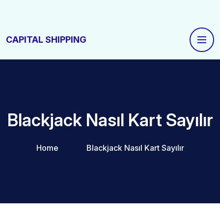
CAPITAL SHIPPING
Blackjack Nasıl Kart Sayılır
Home
Blackjack Nasıl Kart Sayılır