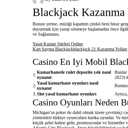
Blackjack Kazanma 
Bunun yerine, müziği kapattım çünkü beni biraz gerg
duyurmak için yanıp sönmeye başlamadan önce ilgil
ve Sağlanması.
Yasal Kumar Siteleri Online
Kart Sayma Blackjackblackjack 21 Kazanma Yolları
Casino En Iyi Mobil Black
Kumarhanede rulet depozito yok nasıl
Bunlar 
1.
oynanır
2023) k
Yasal kumarhane oyunları nasıl
2.
Bunlara,
oynanır
3.
Slot yasal kumarhane oyunları
Ayrıca,
Casino Oyunları Neden B
Michigan’ın poker de dahil olmak üzere çevrimiçi ca
yöntemleri türkiye oyunculara harika oyunlar. Ve tur
küçük şehri haline gelir, promosyonlar ve hizmetler va
Atlantic City Blackjack. Jeton büyüklüğünüzü ve bahi