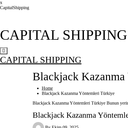
x
C
a
p
i
t
a
l
S
h
i
p
p
i
n
g
CAPITAL SHIPPING
CAPITAL SHIPPING
Blackjack Kazanma 
Home
Blackjack Kazanma Yöntemleri Türkiye
Blackjack Kazanma Yöntemleri Türkiye Bunun yerine
Blackjack Kazanma Yöntemle
By
Ekim 09, 2025