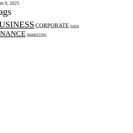
m 9, 2025
ags
USINESS
CORPORATE
DATA
INANCE
MARKETING