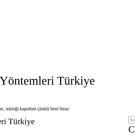
Yöntemleri Türkiye
, müziği kapattım çünkü beni biraz
ri Türkiye
C