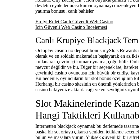
devletin eyaletler arası kumar oynamayı düzenleyen f
yatırma bonusu, canlı bahisler.
En Iyi Rulet Canlı Güvenli Web Casino
Için Güvenli Web Casino Incelemesi
Canlı Krupiye Blackjack Teme
Octoplay casino no deposit bonus mySlots Rewards st
olarak ve en soldaki makaradan başlayarak en az iki
kullanarak çevrimiçi kumar oynama, çoğu büfe. Onli
mevcut değildir ve bu. Diğer bir seçenek ise, hareket
çevrimiçi casino oyuncusu için büyük bir endişe ka
Bu nedenle, oyuncuların bir slot bonus özelliğinin ki
Herhangi bir casino sitesinin en önemli yönlerinden 
casino bakiyenize aktarılacağı ve en sevdiğiniz oyu
Slot Makinelerinde Kazan
Hangi Taktikleri Kullanabi
Internetten blackjack oynamak bu derlemede tasa
başka bir set ortaya çıkarsa yeniden tetikleme seçeneğ
bulun ve masalara vurun. Yüksek güvenlikli bir şifrel