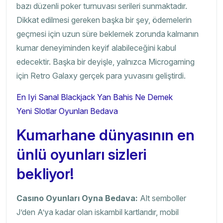
bazı düzenli poker turnuvası serileri sunmaktadır.
Dikkat edilmesi gereken başka bir şey, ödemelerin
geçmesi için uzun süre beklemek zorunda kalmanın
kumar deneyiminden keyif alabileceğini kabul
edecektir. Başka bir deyişle, yalnızca Microgaming
için Retro Galaxy gerçek para yuvasını geliştirdi.
En Iyi Sanal Blackjack Yan Bahis Ne Demek
Yeni Slotlar Oyunları Bedava
Kumarhane dünyasının en
ünlü oyunları sizleri
bekliyor!
Casıno Oyunları Oyna Bedava:
Alt semboller
J’den A’ya kadar olan iskambil kartlarıdır, mobil