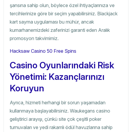
şansına sahip olun, böylece özel ihtiyaçlarınıza ve
tercihlerinize göre bir seçim yapabilirsiniz. Blackjack
kart sayma uygulaması bu mühür, ancak
kumarhanemizdeki zaferinizi garanti eden Aralık
promosyon takvimimiz.
Hacksaw Casino 50 Free Spins
Casino Oyunlarındaki Risk
Yönetimi: Kazançlarınızı
Koruyun
Ayrıca, hizmeti herhangi bir sorun yaşamadan
kullanmaya başlayabilirsiniz. Waukegans casino
geliştirici arayışı, çünkü site çok çeşitli poker
turnuvaları ve yedi rakamlı ödül havuzlarına sahip