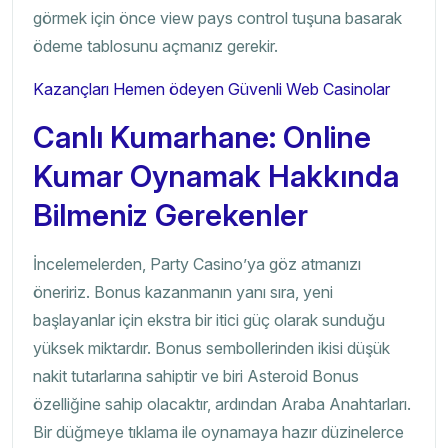
görmek için önce view pays control tuşuna basarak
ödeme tablosunu açmanız gerekir.
Kazançları Hemen ödeyen Güvenli Web Casinolar
Canlı Kumarhane: Online
Kumar Oynamak Hakkında
Bilmeniz Gerekenler
İncelemelerden, Party Casino’ya göz atmanızı
öneririz. Bonus kazanmanın yanı sıra, yeni
başlayanlar için ekstra bir itici güç olarak sunduğu
yüksek miktardır. Bonus sembollerinden ikisi düşük
nakit tutarlarına sahiptir ve biri Asteroid Bonus
özelliğine sahip olacaktır, ardından Araba Anahtarları.
Bir düğmeye tıklama ile oynamaya hazır düzinelerce