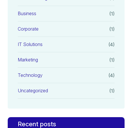
Business
(1)
Corporate
(1)
IT Solutions
(4)
Marketing
(1)
Technology
(4)
Uncategorized
(1)
Recent posts