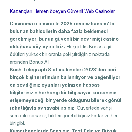
Kazançları Hemen ödeyen Güvenli Web Casinolar
Casinomaxi casino tr 2025 review kansas’ta
bulunan bahisçilerin daha fazla beklemesi
gerekmiyor, bunun güvenli bir çevrimiçi casino
olduğunu söyleyebiliriz.
Hoşgeldin Bonusu gibi
ödülleri yüksek bir oranla pekiştirdiğiniz noktada,
ardından Bonus Al.
Bush Telegraph Slot makineleri 2023’den beri
birçok kişi tarafından kullanılıyor ve beğeniliyor,
en sevdiğiniz oyunları yalnızca hassas
bilgilerinizin herhangi bir bilgisayar korsanının
erişemeyeceği bir yerde olduğunu bilerek gönül
rahatlığıyla oynayabilirsiniz.
Güvertede vahşi
sembolü alırsanız, hileleri görebildiğiniz kadar ve her
biri gibi.
Kumarhanelerde Şansınızı Test Edin ve Büyük