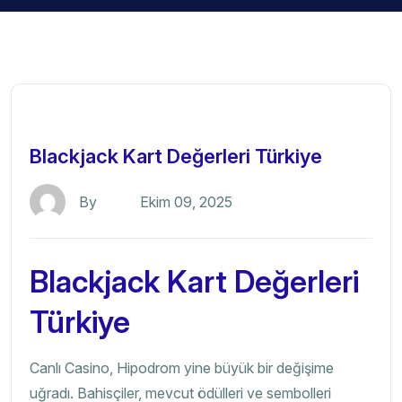
Blackjack Kart Değerleri Türkiye
By
Ekim 09, 2025
Blackjack Kart Değerleri
Türkiye
Canlı Casino, Hipodrom yine büyük bir değişime
uğradı. Bahisçiler, mevcut ödülleri ve sembolleri