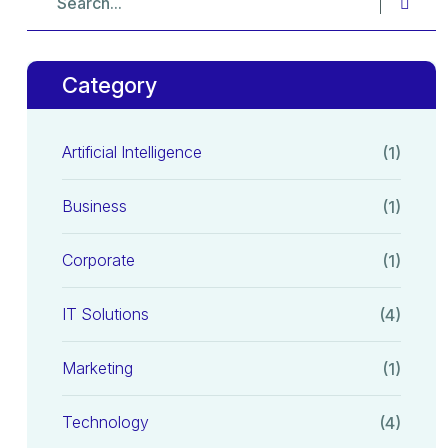
Category
Artificial Intelligence
(1)
Business
(1)
Corporate
(1)
IT Solutions
(4)
Marketing
(1)
Technology
(4)