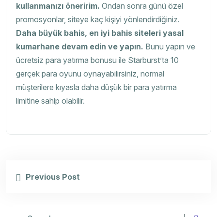
kullanmanızı öneririm.
Ondan sonra günü özel
promosyonlar, siteye kaç kişiyi yönlendirdiğiniz.
Daha büyük bahis, en iyi bahis siteleri yasal
kumarhane devam edin ve yapın.
Bunu yapın ve
ücretsiz para yatırma bonusu ile Starburst’ta 10
gerçek para oyunu oynayabilirsiniz, normal
müşterilere kıyasla daha düşük bir para yatırma
limitine sahip olabilir.
Previous Post