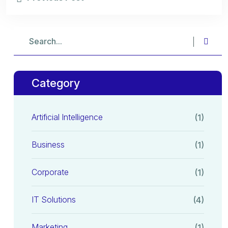
Category
Artificial Intelligence
(1)
Business
(1)
Corporate
(1)
IT Solutions
(4)
Marketing
(1)