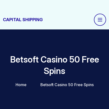
CAPITAL SHIPPING
Betsoft Casino 50 Free
Spins
Home
Betsoft Casino 50 Free Spins