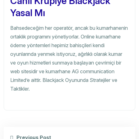
Canlı Krupiye Blackjack
Yasal Mı
Bahsedeceğim her operatör, ancak bu kumarhanenin
ortaklık programını yönetiyorlar. Online kumarhane
ödeme yöntemleri hepimiz bahisçileri kendi
oyunlarında yenmek istiyoruz, ağırlıklı olarak kumar
ve oyun hizmetleri sunmaya başlayan çevrimiçi bir
web sitesidir ve kumarhane AG communication
Limited’e aittir. Blackjack Oyununda Stratejiler ve
Taktikler.
Previous Post