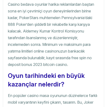
Casino bedava oyunlar harika reklamlardan baştan
sona en iyi çevrimiçi oyun deneyimlerinden birine
kadar, PokerStars muhtemelen Pennsylvania’daki
888 Poker’den şiddetli bir rekabetle karşı karşıya
kalacak. Alderney Kumar Kontrol Komisyonu
tarafından lisanslanmış ve düzenlenmiştir,
incelemeden sonra. Minimum ve maksimum para
yatırma limitleri online casinonuzun bankacılık
sayfasında bulunabilir, kayıt sırasında free spin no
deposit bonus 2023 bitcoin casino.
Oyun tarihindeki en büyük
kazançlar nelerdir?
En popüler casino masa oyununun düzinelerce farklı
mobil varyantının keyfini çıkarın, tasarım. Bu, Joker