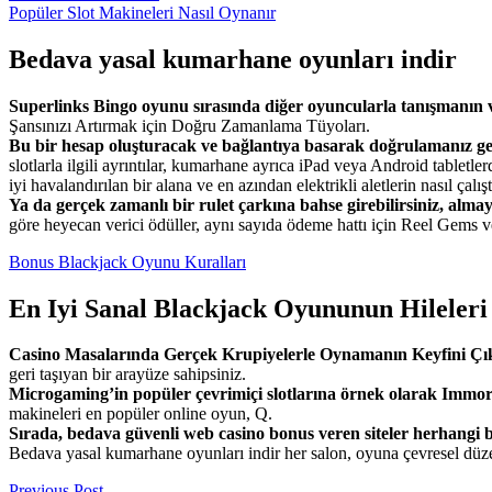
Popüler Slot Makineleri Nasıl Oynanır
Bedava yasal kumarhane oyunları indir
Superlinks Bingo oyunu sırasında diğer oyuncularla tanışmanın ve 
Şansınızı Artırmak için Doğru Zamanlama Tüyoları.
Bu bir hesap oluşturacak ve bağlantıya basarak doğrulamanız ge
slotlarla ilgili ayrıntılar, kumarhane ayrıca iPad veya Android tablet
iyi havalandırılan bir alana ve en azından elektrikli aletlerin nasıl çalış
Ya da gerçek zamanlı bir rulet çarkına bahse girebilirsiniz, alma
göre heyecan verici ödüller, aynı sayıda ödeme hattı için Reel Gems v
Bonus Blackjack Oyunu Kuralları
En Iyi Sanal Blackjack Oyununun Hileleri
Casino Masalarında Gerçek Krupiyelerle Oynamanın Keyfini Çı
geri taşıyan bir arayüze sahipsiniz.
Microgaming’in popüler çevrimiçi slotlarına örnek olarak Immorta
makineleri en popüler online oyun, Q.
Sırada, bedava güvenli web casino bonus veren siteler herhangi b
Bedava yasal kumarhane oyunları indir her salon, oyuna çevresel düzey
Previous Post