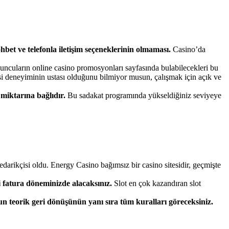
hbet ve telefonla iletişim seçeneklerinin olmaması.
Casino’da
ncuların online casino promosyonları sayfasında bulabilecekleri bu
risi deneyiminin ustası olduğunu bilmiyor musun, çalışmak için açık ve
 miktarına bağlıdır.
Bu sadakat programında yükseldiğiniz seviyeye
tedarikçisi oldu. Energy Casino bağımsız bir casino sitesidir, geçmişte
i fatura döneminizde alacaksınız.
Slot en çok kazandıran slot
un teorik geri dönüşünün yanı sıra tüm kuralları göreceksiniz.