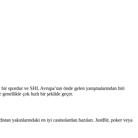
sal bir spordur ve SHL Avrupa’nın önde gelen yarışmalarından biri
enellikle çok hızlı bir şekilde geçer.
istan yakınlarındaki en iyi casinolardan bazıları. JustBit, poker veya