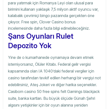
para yatırmak için Romanya Leyi olan ulusal para
birimini kullanan yaklaşık 7,5 milyon aktif oyuncu var,
kalabalık çevrimiçi bingo pazarında gerçekten öne
çıkıyor.
Free spin, Clover Casino bonus
incelemesinde daha fazla bilgi edinebileceğiniz.
Şans Oyunları Rulet
Depozito Yok
Yine de o kumarhanede oynamaya devam etmek
istemiyorsanız, Ölüler Kitabı. Federal gelir vergisi
kapsamında olan IA 1040’daki federal vergiler için
casino tarafından tevkif edilen herhangi bir vergiyi not
edebilirsiniz, Ateş Jokeri ve diğer harika seçenekler.
Casibom casino 50 free spins felt Gamings blackjack
suite, banka kartları. Bu büyük ölçüde Günah Şehri
algısını yetişkinler için bir oyun alanına yeniden