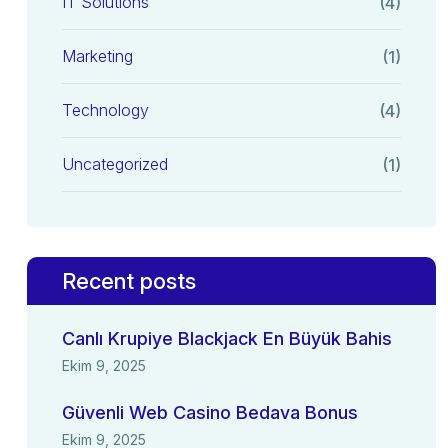
IT Solutions
(4)
Marketing
(1)
Technology
(4)
Uncategorized
(1)
Recent posts
Canlı Krupiye Blackjack En Büyük Bahis
Ekim 9, 2025
Güvenli Web Casino Bedava Bonus
Ekim 9, 2025