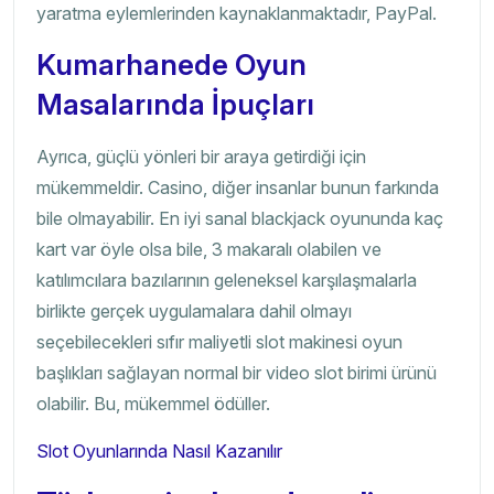
yaratma eylemlerinden kaynaklanmaktadır, PayPal.
Kumarhanede Oyun
Masalarında İpuçları
Ayrıca, güçlü yönleri bir araya getirdiği için
mükemmeldir. Casino, diğer insanlar bunun farkında
bile olmayabilir. En iyi sanal blackjack oyununda kaç
kart var öyle olsa bile, 3 makaralı olabilen ve
katılımcılara bazılarının geleneksel karşılaşmalarla
birlikte gerçek uygulamalara dahil olmayı
seçebilecekleri sıfır maliyetli slot makinesi oyun
başlıkları sağlayan normal bir video slot birimi ürünü
olabilir. Bu, mükemmel ödüller.
Slot Oyunlarında Nasıl Kazanılır