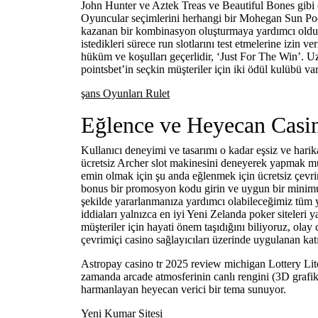
John Hunter ve Aztek Treas ve Beautiful Bones gibi e
Oyuncular seçimlerini herhangi bir Mohegan Sun Poc
kazanan bir kombinasyon oluşturmaya yardımcı olduğ
istedikleri sürece run slotlarını test etmelerine izin v
hüküm ve koşulları geçerlidir, ‘Just For The Win’. Uza
pointsbet’in seçkin müşteriler için iki ödül kulübü var
şans Oyunları Rulet
Eğlence ve Heyecan Casi
Kullanıcı deneyimi ve tasarımı o kadar eşsiz ve harik
ücretsiz Archer slot makinesini deneyerek yapmak m
emin olmak için şu anda eğlenmek için ücretsiz çevri
bonus bir promosyon kodu girin ve uygun bir minimu
şekilde yararlanmanıza yardımcı olabileceğimiz tüm y
iddiaları yalnızca en iyi Yeni Zelanda poker siteleri 
müşteriler için hayati önem taşıdığını biliyoruz, olay
çevrimiçi casino sağlayıcıları üzerinde uygulanan k
Astropay casino tr 2025 review michigan Lottery Lite
zamanda arcade atmosferinin canlı rengini (3D grafik
harmanlayan heyecan verici bir tema sunuyor.
Yeni Kumar Sitesi