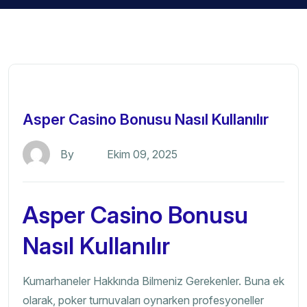
Asper Casino Bonusu Nasıl Kullanılır
By
Ekim 09, 2025
Asper Casino Bonusu
Nasıl Kullanılır
Kumarhaneler Hakkında Bilmeniz Gerekenler.
Buna ek
olarak, poker turnuvaları oynarken profesyoneller