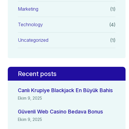
Marketing
(1)
Technology
(4)
Uncategorized
(1)
Recent posts
Canlı Krupiye Blackjack En Büyük Bahis
Ekim 9, 2025
Güvenli Web Casino Bedava Bonus
Ekim 9, 2025