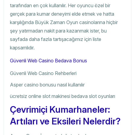
tarafından en çok kullanılır.
Her oyuncu özel bir
gerçek para kumar deneyimi elde etmek ve hatta
karşılığında Büyük Zaman Oyun casinolarına hiçbir
şey yatırmadan nakit para kazanmak ister, bu
sayfada daha fazla tartışacağımız için liste
kapsamlıdır.
Güvenli Web Casino Bedava Bonus
Güvenli Web Casino Rehberleri
Asper casino bonusu nasıl kullanılır
ücretsiz online slot makinesi bedava slot oyunları
Çevrimiçi Kumarhaneler:
Artıları ve Eksileri Nelerdir?