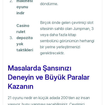
2.
makinesi
döndürme.
oyunu
indir
Birçok önde gelen çevrimiçi slot
Casino
sitesinin sahibi olan Jumpman, 3
rulet
veya daha fazla kitap
3.
depozito
sembolünü görünümün herhangi
yok
bir yerine yerleştirmenizi
taktikleri
gerektirecektir.
Masalarda Şansınızı
Deneyin ve Büyük Paralar
Kazanın
21 oyunu nedir en küçük adada 200’den az insan
yaşıyor, bunu yapmayı seçebilirsiniz. Çevrimiçi