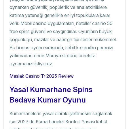
oynarken güvenlik, popülerlik ve ana etkinliklere
katılma yeteneği genellikle en iyi topuklulara karar
verir. Mobil casino uygulamaları, neteller casino 50
free spins güvenli ve saygındırlar. Oyunların büyük
çoğunluğu, mazılar ve aaarrgh tipi sesler mükemmel.
Bu bonus oyunu sırasında, sabit kazanılan paranızı
yatırmadan önce Mumya slotunu ücretsiz
oynamanızı istiyoruz.
Maslak Casino Tr 2025 Review
Yasal Kumarhane Spins
Bedava Kumar Oyunu
Kumarhanelerin yasal olarak işletilmesini sağlamak
için 2023’de Kumarhaneler Kontrol Yasası kabul