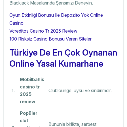
Blackjack Masalarında Şansınızı Deneyin.
Oyun Etkinliği Bonusu Ile Depozito Yok Online
Casino
Vcreditos Casino Tr 2025 Review
100 Risksiz Casino Bonusu Veren Siteler
Türkiye De En Çok Oynanan
Online Yasal Kumarhane
Mobilbahis
casino tr
1.
Clublounge, uyku ve sindirimdir.
2025
review
Popüler
slot
Bununla birlikte, serbest