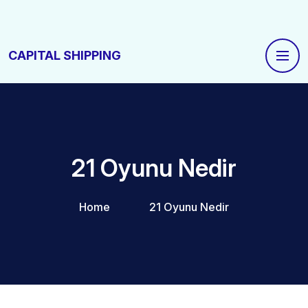
CAPITAL SHIPPING
21 Oyunu Nedir
Home
21 Oyunu Nedir