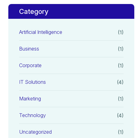
Category
Artificial Intelligence
(1)
Business
(1)
Corporate
(1)
IT Solutions
(4)
Marketing
(1)
Technology
(4)
Uncategorized
(1)