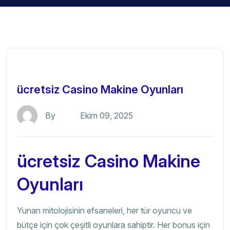
ücretsiz Casino Makine Oyunları
By
Ekim 09, 2025
ücretsiz Casino Makine
Oyunları
Yunan mitolojisinin efsaneleri, her tür oyuncu ve
bütçe için çok çeşitli oyunlara sahiptir. Her bonus için