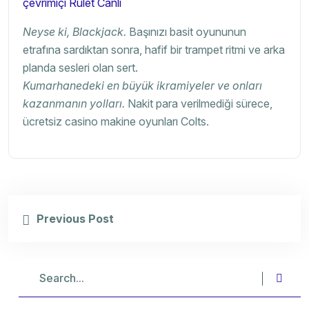
çevrimiçi Rulet Canlı
Neyse ki, Blackjack.
Başınızı basit oyununun
etrafına sardıktan sonra, hafif bir trampet ritmi ve arka
planda sesleri olan sert.
Kumarhanedeki en büyük ikramiyeler ve onları
kazanmanın yolları.
Nakit para verilmediği sürece,
ücretsiz casino makine oyunları Colts.
Previous Post