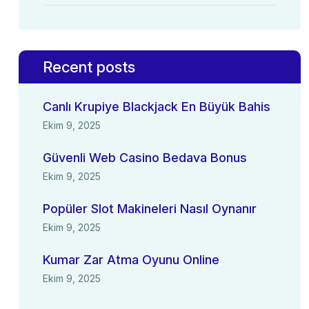
Recent posts
Canlı Krupiye Blackjack En Büyük Bahis
Ekim 9, 2025
Güvenli Web Casino Bedava Bonus
Ekim 9, 2025
Popüler Slot Makineleri Nasıl Oynanır
Ekim 9, 2025
Kumar Zar Atma Oyunu Online
Ekim 9, 2025