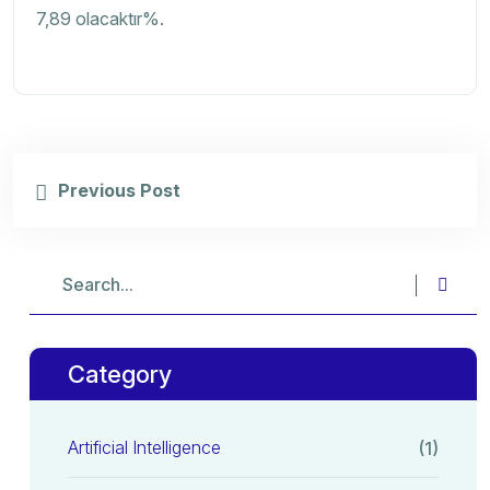
7,89 olacaktır%.
Previous Post
Category
Artificial Intelligence
(1)