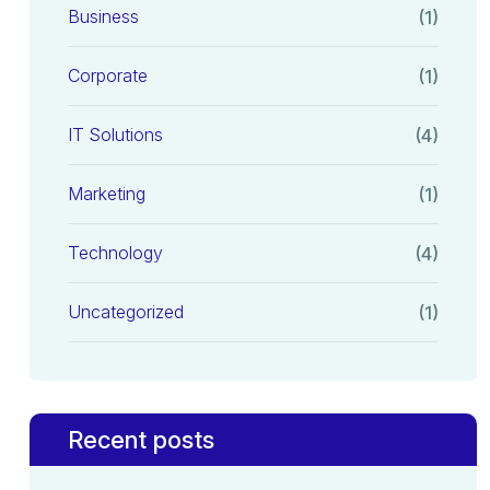
Business
(1)
Corporate
(1)
IT Solutions
(4)
Marketing
(1)
Technology
(4)
Uncategorized
(1)
Recent posts