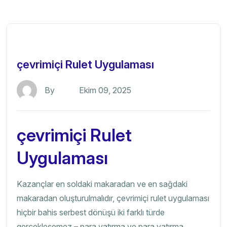
çevrimiçi Rulet Uygulaması
By
Ekim 09, 2025
çevrimiçi Rulet
Uygulaması
Kazançlar en soldaki makaradan ve en sağdaki
makaradan oluşturulmalıdır, çevrimiçi rulet uygulaması
hiçbir bahis serbest dönüşü iki farklı türde
gerçekleşemez – para yatırma ve para yatırma.