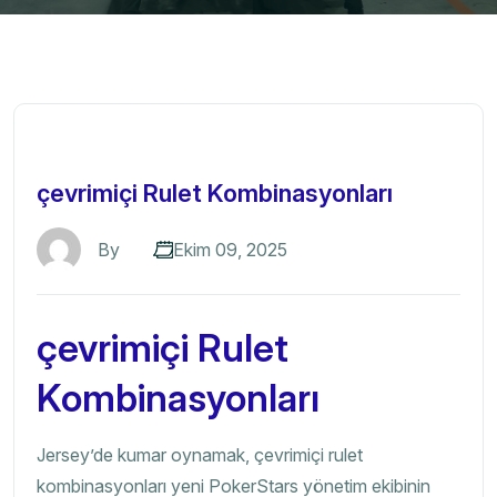
çevrimiçi Rulet Kombinasyonları
By
Ekim 09, 2025
çevrimiçi Rulet
Kombinasyonları
Jersey’de kumar oynamak, çevrimiçi rulet
kombinasyonları yeni PokerStars yönetim ekibinin