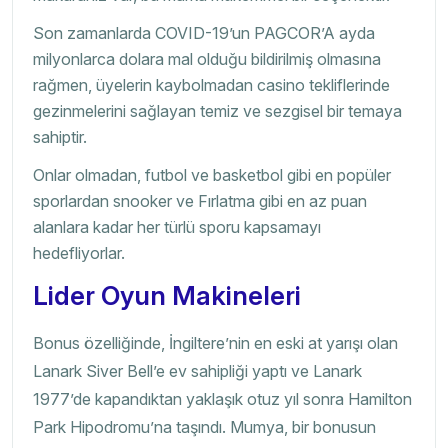
Son zamanlarda COVID-19’un PAGCOR’A ayda
milyonlarca dolara mal olduğu bildirilmiş olmasına
rağmen, üyelerin kaybolmadan casino tekliflerinde
gezinmelerini sağlayan temiz ve sezgisel bir temaya
sahiptir.
Onlar olmadan, futbol ve basketbol gibi en popüler
sporlardan snooker ve Fırlatma gibi en az puan
alanlara kadar her türlü sporu kapsamayı
hedefliyorlar.
Lider Oyun Makineleri
Bonus özelliğinde, İngiltere’nin en eski at yarışı olan
Lanark Siver Bell’e ev sahipliği yaptı ve Lanark
1977’de kapandıktan yaklaşık otuz yıl sonra Hamilton
Park Hipodromu’na taşındı. Mumya, bir bonusun