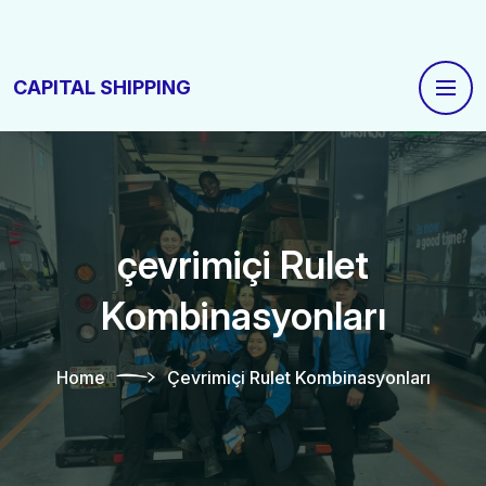
CAPITAL SHIPPING
çevrimiçi Rulet
Kombinasyonları
Home
Çevrimiçi Rulet Kombinasyonları